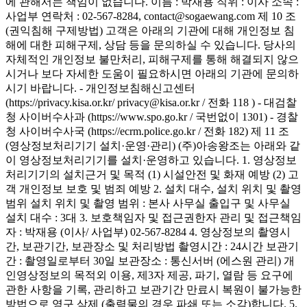
에 관해서는 책임이 없습니다. 이름 : 박재용 직위 : 이사 소속 :
사업부 연락처 : 02-567-8284, contact@sogaewang.com 제 10 조
(권익침해 구제방법) 고객은 아래의 기관에 대해 개인정보 침
해에 대한 피해구제, 상담 등을 문의하실 수 있습니다. 당사의
자체적인 개인정보 불만처리, 피해구제를 통해 해결되지 않으
시거나 보다 자세한 도움이 필요하시면 아래의 기관에 문의하
시기 바랍니다. - 개인정보침해신고센터
(https://privacy.kisa.or.kr/ privacy@kisa.or.kr / 전화 118 ) - 대검찰
청 사이버수사과 (https://www.spo.go.kr / 국번없이 1301) - 경찰
청 사이버수사국 (https://ecrm.police.go.kr / 전화 182) 제 11 조
(영상정보처리기기 설치·운영·관리) (주)아송왕조는 아래와 같
이 영상정보처리기기를 설치·운영하고 있습니다. 1. 영상정보
처리기기의 설치근거 및 목적 (1) 시설안전 및 화재 예방 (2) 고
객 개인정보 보호 및 범죄 예방 2. 설치 대수, 설치 위치 및 촬영
범위 설치 위치 및 촬영 범위 : 본사 사무실 출입구 및 사무실
설치 대수 : 3대 3. 보호책임자 및 접근권한자 관리 및 접근책임
자 : 박재용 (이사/ 사업부) 02-567-8284 4. 영상정보의 촬영시
간, 보관기간, 보관장소 및 처리방법 촬영시간 : 24시간 보관기
간 : 촬영일로부터 30일 보관장소 : 통신서버 (에스원 관리) 개
인영상정보의 목적외 이용, 제3자 제공, 파기, 열람 등 요구에
관한 사항을 기록, 관리하고 보관기간 만료시 복원이 불가능한
방법으로 영구 삭제 (출력물의 경우 파쇄 또는 소각)합니다. 5.